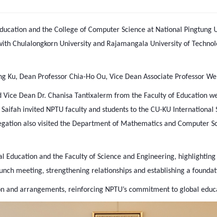
Education and the College of Computer Science at National Pingtung 
with Chulalongkorn University and Rajamangala University of Technol
ung Ku, Dean Professor Chia-Ho Ou, Vice Dean Associate Professor W
d Vice Dean Dr. Chanisa Tantixalerm from the Faculty of Education w
r. Saifah invited NPTU faculty and students to the CU-KU Internationa
elegation also visited the Department of Mathematics and Computer Sc
al Education and the Faculty of Science and Engineering, highlighti
unch meeting, strengthening relationships and establishing a foundati
ion and arrangements, reinforcing NPTU’s commitment to global educ