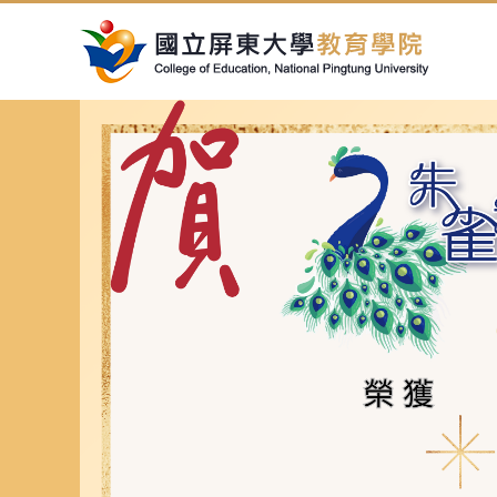
跳
到
主
要
內
容
區