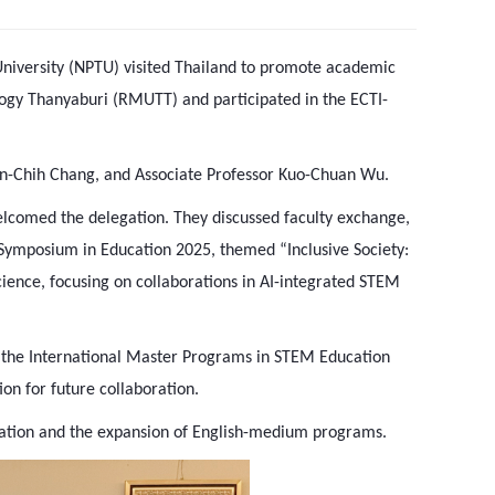
University (NPTU) visited Thailand to promote academic
ogy Thanyaburi (RMUTT) and participated in the ECTI-
en-Chih Chang, and Associate Professor Kuo-Chuan Wu.
elcomed the delegation. They discussed faculty exchange,
l Symposium in Education 2025, themed “Inclusive Society:
ience, focusing on collaborations in AI-integrated STEM
ng the International Master Programs in STEM Education
on for future collaboration.
ation and the expansion of English-medium programs.