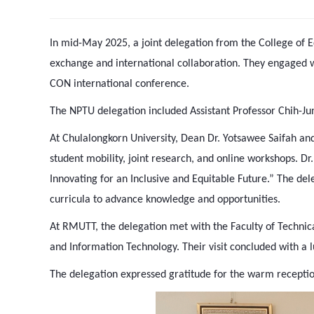
In mid-May 2025, a joint delegation from the College of 
exchange and international collaboration. They engaged 
CON international conference.
The NPTU delegation included Assistant Professor Chih-J
At Chulalongkorn University, Dean Dr. Yotsawee Saifah an
student mobility, joint research, and online workshops. D
Innovating for an Inclusive and Equitable Future.” The d
curricula to advance knowledge and opportunities.
At RMUTT, the delegation met with the Faculty of Technic
and Information Technology. Their visit concluded with a l
The delegation expressed gratitude for the warm recept