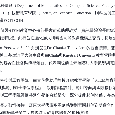
系（Department of Mathematics and Computer Science
buri, RMUTT）技術教育學院（Faculty of Technical Education）與科技
會議ECTI-CON。
教師暨STEM教育中心執行長古芷蓉助理教授、資訊學院院長歐
銓副教授。此行旨在強化屏大與泰國高等教育機構之交流，拓展
awee Saifah與副院長Dr. Chanisa Tantixaler
邀請屏大師生參與由Chula與Kasetsart University教育
ation 2025），主題聚焦於包容性社會與跨域創新。代表團也前往朱拉
論。
與科技與工程學院，由古芷蓉助理教授介紹教育學院「STEM教
技與應用碩士學位學程」，說明課程設計、應用導向與國際接軌
技與工程學院師長共進午餐並合影留念，深化彼此夥伴關係，亦
師長之熱情接待。屏東大學代表團深刻感受到泰國夥伴對雙邊合
動國際學程發展，展現屏大教育國際化的積極實踐。