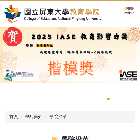
跳
到
主
要
內
容
區
首頁
學院簡介
學院沿革
學院沿革