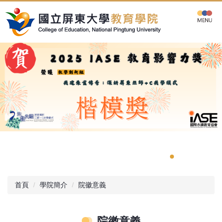
跳
到
主
要
內
容
區
首頁
學院簡介
院徽意義
院徽意義