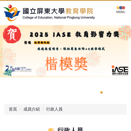
跳
到
主
要
內
容
區
首頁
成員介紹
行政人員
行政人員