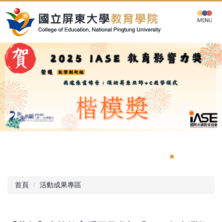
跳
到
主
要
內
容
區
首頁
活動成果專區