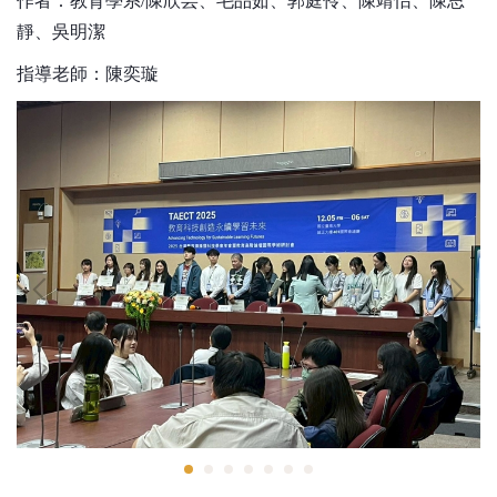
作者：教育學系/陳欣芸、毛品茹、郭庭伶、陳靖怡、陳思
靜、吳明潔
指導老師：陳奕璇