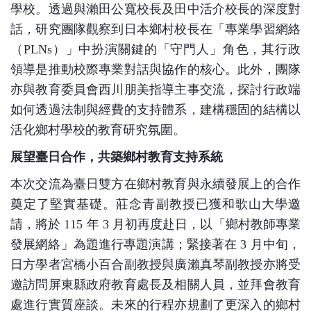
學校。透過與瀨田公寬校長及田中活介校長的深度對
話，研究團隊觀察到日本鄉村校長在「專業學習網絡
（
PLNs
）」中扮演關鍵的「守門人」角色，其行政
領導是推動校際專業對話與協作的核心。此外，團隊
亦與教育委員會西川朋美指導主事交流，探討行政端
如何透過法制與經費的支持體系，建構穩固的結構以
活化鄉村學校的教育研究氛圍。
展望臺日合作，共築鄉村教育支持系統
本次交流為臺日雙方在鄉村教育與永續發展上的合作
奠定了堅實基礎。莊念青副教授已獲和歌山大學邀
請，將於
115
年
3
月初再度赴日，以「鄉村教師專業
發展網絡」為題進行專題演講；緊接著在
3
月中旬，
日方學者宮橋小百合副教授與廣瀨真琴副教授亦將受
邀訪問屏東縣政府教育處長及相關人員，並拜會教育
處進行實質座談。未來的行程亦規劃了更深入的鄉村