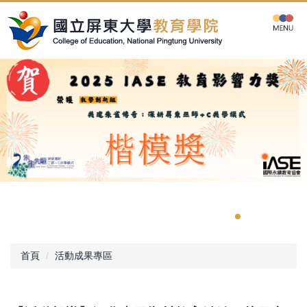
跳
到
主
要
內
容
區
首頁
活動成果專區