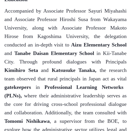
Accompanied by Associate Professor Sayuri Miyahashi
and Associate Professor Hiroshi Susa from Wakayama
University, along with Associate Professor Makoto
Hirose from Kagoshima University, the delegation
conducted an in-depth visit to
Aizu Elementary School
and
Tanabe Daisan Elementary School
in Kii-Tanabe
City. Through profound dialogues with Principals
Kimihiro Seta
and
Katsusuke Tanaka
,
the research
team observed that rural principals in Japan act as vital
gatekeepers
in
Professional Learning Networks
(PLNs)
,
where their administrative leadership serves as
the core for driving cross-school professional dialogue
and collaboration. Additionally, the team consulted with
Tomomi Nishikawa
, a supervisor from the BOE, to
explore how the administrative sector utilizes legal and