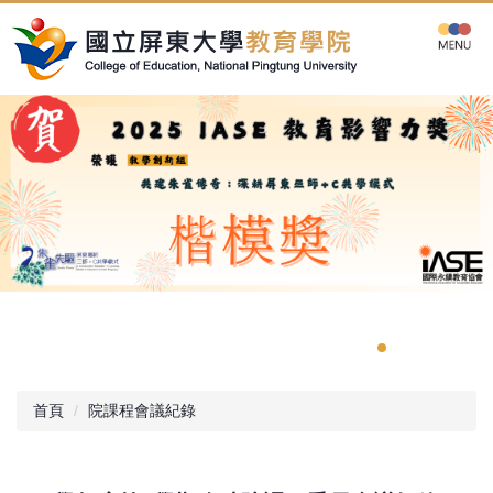
跳
到
主
要
內
容
區
首頁
院課程會議紀錄