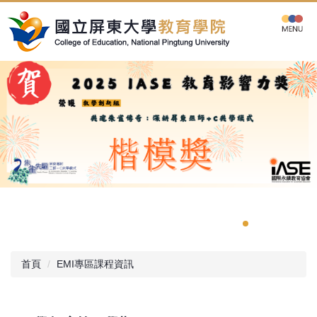
跳
到
主
要
內
容
區
首頁
EMI專區課程資訊