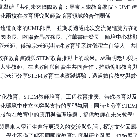
堂舉辦「共創未來國際教育：屏東大學教育學院
× UML
跨
深化兩校在教育研究與師資培育領域的合作關係。
迎遠道而來的
UML
師長，並期盼透過此次交流促進雙方在
州國際長、歐陽彥晶教務長、許華書研發長、師培中心林
蓉老師、傅瑋宗老師與特殊教育學系鍾儀潔主任等人，共
校在教育實踐與
STEM
教育推動上的成果。林顯明老師與
大學教師、在地教師與師資生共同合作，推動偏鄉教育
瑋宗老師分享
STEM
教育在地實踐經驗，透過數位教材與數
文化教育、
STEM
教師培育、工程教育推廣、特殊教育以
文化環境中建立包容與支持的學習氛圍；同時也分享
STEM
I
技術在教育中的應用與倫理議題，提供教師在未來教學
與屏東大學師生進行更深入的交流與對話，探討文化回應
答，學生不僅了解不同國家教育制度與研究發展，也拓展