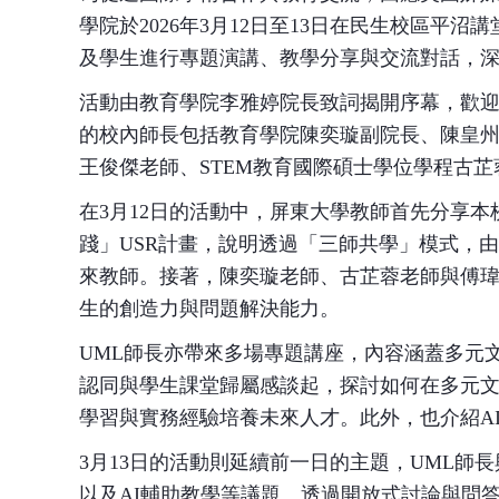
學院於
2026
年
3
月
12
日至
13
日在民生校區平沼講
及學生進行專題演講、教學分享與交流對話，
活動由教育學院李雅婷院長致詞揭開序幕，歡
的校內師長包括教育學院陳奕璇副院長、陳皇
王俊傑老師、
STEM
教育國際碩士學位學程古芷
在
3
月
12
日的活動中，屏東大學教師首先分享本
踐」
USR
計畫，說明透過「三師共學」模式，由
來教師。接著，陳奕璇老師、古芷蓉老師與傅
生的創造力與問題解決能力。
UML
師長亦帶來多場專題講座，內容涵蓋多元
認同與學生課堂歸屬感談起，探討如何在多元
學習與實務經驗培養未來人才。此外，也介紹
A
3
月
13
日的活動則延續前一日的主題，
UML
師長
以及
AI
輔助教學等議題。透過開放式討論與問