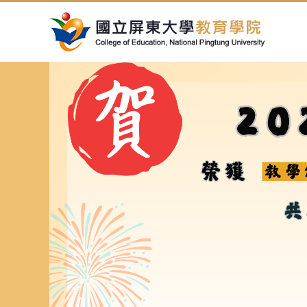
跳
到
主
要
內
容
區