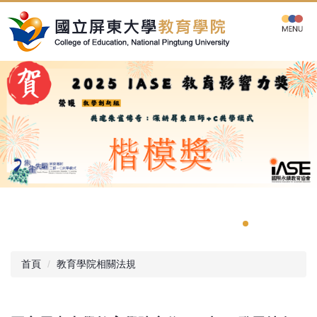
跳
到
主
要
內
容
區
首頁
教育學院相關法規