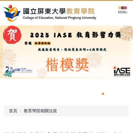
跳
到
主
要
內
容
區
首頁
教育學院相關法規