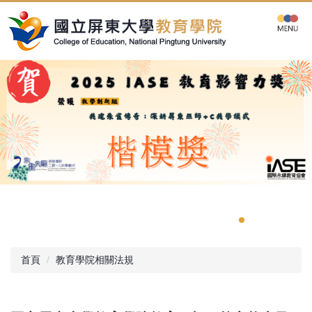
跳
到
主
要
內
容
區
首頁
教育學院相關法規