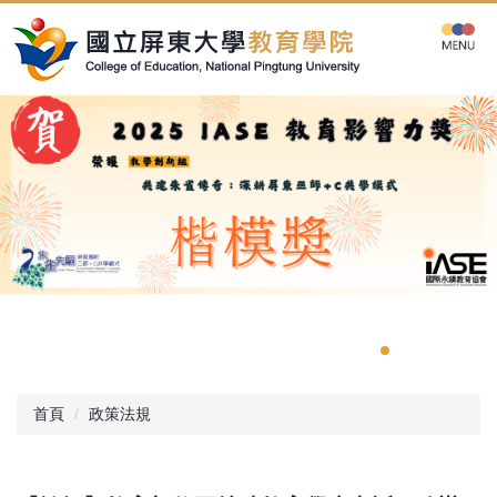
跳
到
主
要
內
容
區
首頁
政策法規